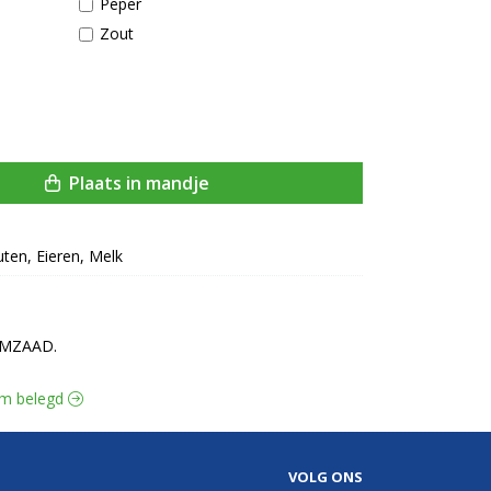
Peper
Zout
Plaats in mandje
uten, Eieren, Melk
SAMZAAD.
arm belegd
VOLG ONS