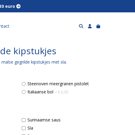
 30 euro 
ntact
de kipstukjes
malse gegrilde kipstukjes met sla.
Steenoven meergranen pistolet
Italiaanse bol
+ € 0,50
Surinaamse saus
Sla