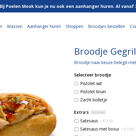
Bij Poelen Mook kun je nu ook een aanhanger huren. Al vanaf
n
Wassen
Aanhanger huren
Shoppen
Broodjes bestellen
Co
Broodje Gegril
Broodje naar keuze belegd met 
Selecteer broodje
Pistolet wit
Pistolet bruin
Zacht bolletje
Extra's
optioneel
Satesaus
+ € 0,50
Satesaus met bosui
+ € 0,50