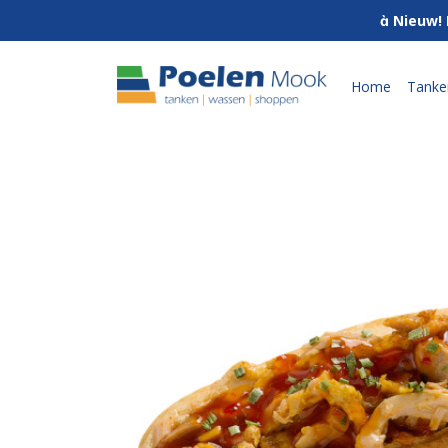
 Nieuw! 
Home
Tanke