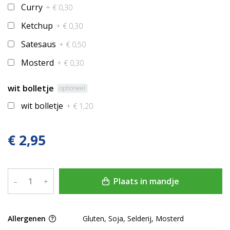
Curry
+ € 0,30
Ketchup
+ € 0,30
Satesaus
+ € 0,50
Mosterd
+ € 0,30
wit bolletje
optioneel
wit bolletje
+ € 1,20
€ 2,95
Plaats in mandje
–
+
Allergenen
Gluten, Soja, Selderij, Mosterd