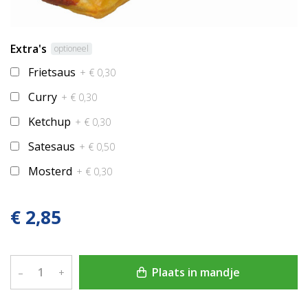
Extra's
optioneel
Frietsaus
+ € 0,30
Curry
+ € 0,30
Ketchup
+ € 0,30
Satesaus
+ € 0,50
Mosterd
+ € 0,30
€ 2,85
Plaats in mandje
–
+