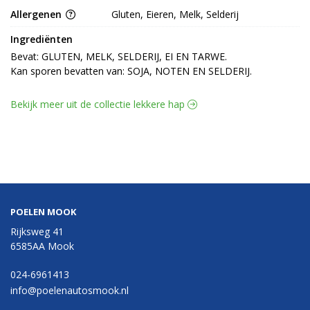
Allergenen
Gluten, Eieren, Melk, Selderij
Ingrediënten
Bevat: GLUTEN, MELK, SELDERIJ, EI EN TARWE.

Kan sporen bevatten van: SOJA, NOTEN EN SELDERIJ.
Bekijk meer uit de collectie lekkere hap
POELEN MOOK
Rijksweg 41
6585AA Mook
024-6961413
info@poelenautosmook.nl