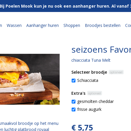
Bij Poelen Mook kun je nu ook een aanhanger huren. Al vanaf
n
Wassen
Aanhanger huren
Shoppen
Broodjes bestellen
Co
seizoens Favor
chiacciata Tuna Melt
Selecteer broodje
optioneel
Schiacciata
Extra's
optioneel
gesmolten cheddar
frisse augurk
 smaakvol broodje op het menu
€ 5,75
n luchtig platbrood royaal