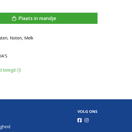
Plaats in mandje
uten, Noten, Melk
DA'S
ud belegd
VOLG ONS
igheid