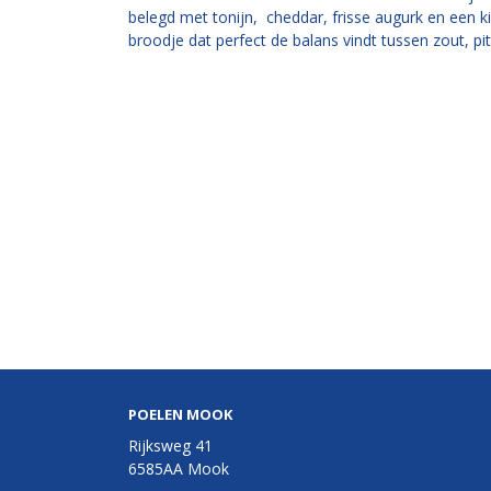
belegd met tonijn, cheddar, frisse augurk en een k
broodje dat perfect de balans vindt tussen zout, pitt
POELEN MOOK
Rijksweg 41
6585AA Mook