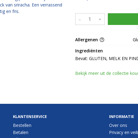
ick van sriracha. Een verrassend
ig en fris.
–
+
Allergenen
Gl
Ingrediënten
Bevat: GLUTEN, MELK EN PIN
Bekijk meer uit de collectie ko
KLANTENSERVICE
INFORMATIE
Bestellen
Over ons
Betalen
Privacy en veil