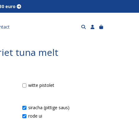
 30 euro 
ntact
iet tuna melt
witte pistolet
siracha (pittige saus)
rode ui