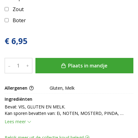
Zout
Boter
€ 6,95
Plaats in mandje
–
+
Allergenen
Gluten, Melk
Ingrediënten
Bevat: VIS, GLUTEN EN MELK.

Kan sporen bevatten van: Ei, NOTEN, MOSTERD, PINDA, 
SCHAALDIEREN EN SESAMZAAD.
Lees meer
Bekijk meer uit de collectie koud belegd