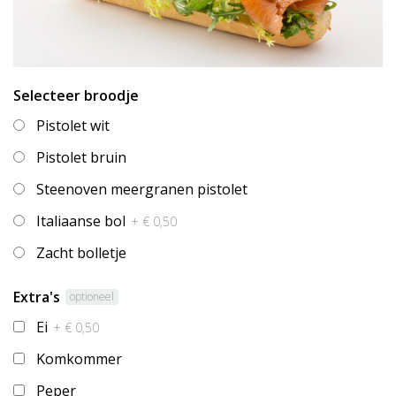
Selecteer broodje
Pistolet wit
Pistolet bruin
Steenoven meergranen pistolet
Italiaanse bol
+ € 0,50
Zacht bolletje
Extra's
optioneel
Ei
+ € 0,50
Komkommer
Peper