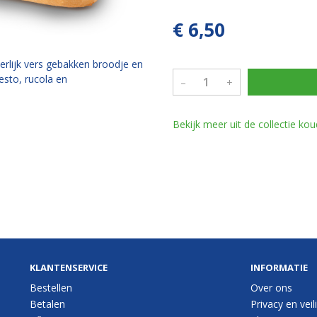
€ 6,50
rlijk vers gebakken broodje en
esto, rucola en
–
+
Bekijk meer uit de collectie ko
KLANTENSERVICE
INFORMATIE
Bestellen
Over ons
Betalen
Privacy en veil