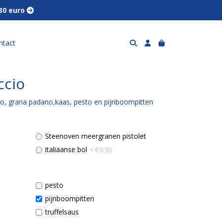
 30 euro 
ntact
ccio
io, grana padano,kaas, pesto en pijnboompitten
Steenoven meergranen pistolet
italiaanse bol
+ € 0,50
pesto
pijnboompitten
truffelsaus