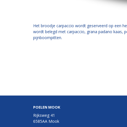
Het broodje carpaccio wordt geserveerd op een hee
wordt belegd met carpaccio, grana padano kaas, p
pijnboompitten.
POELEN MOOK
Rijksweg 41
6585AA Mook