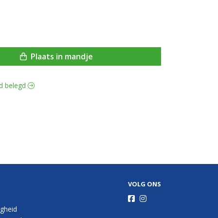
Plaats in mandje
ud belegd
VOLG ONS
igheid