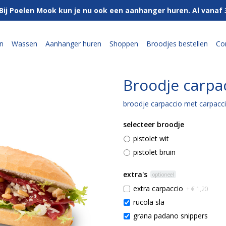
Bij Poelen Mook kun je nu ook een aanhanger huren. Al vanaf
n
Wassen
Aanhanger huren
Shoppen
Broodjes bestellen
Co
Broodje carpa
broodje carpaccio met carpacc
selecteer broodje
pistolet wit
pistolet bruin
extra's
optioneel
extra carpaccio
+ € 1,20
rucola sla
grana padano snippers